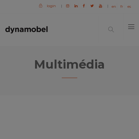
login
|
|
en
fr
es
Multimédia