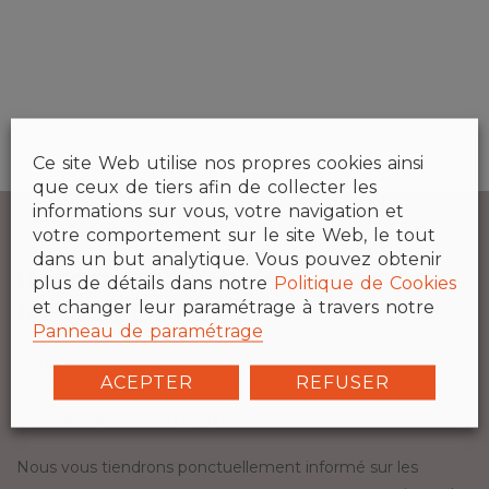
Ce site Web utilise nos propres cookies ainsi
que ceux de tiers afin de collecter les
informations sur vous, votre navigation et
votre comportement sur le site Web, le tout
dans un but analytique. Vous pouvez obtenir
INSCRIVEZ-VOUS À NOTRE
plus de détails dans notre
Politique de Cookies
et changer leur paramétrage à travers notre
NEWSLETTER.
Panneau de paramétrage
Depuis Dynamobel, nous mettons à disposition des
ACEPTER
REFUSER
professionnels du secteur des informations d’intérêt sur de
nouveaux produits et projets.
Nous vous tiendrons ponctuellement informé sur les