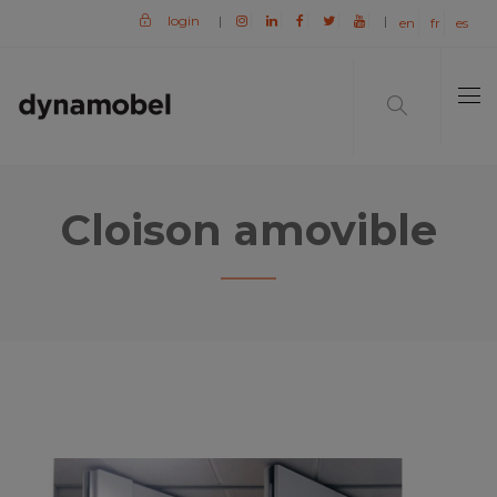
login
|
|
en
fr
es
Cloison amovible