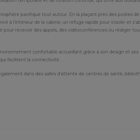
ilisation temporaire et de rotation continue, qui offre aux utilisat
phère pacifique tout autour. En la plaçant près des postes de t
é à l’intérieur de la cabine, un refuge rapide pour s’isoler et s’a
é pour recevoir des appels, des vidéoconférences ou rédiger tout
ironnement confortable accueillant grâce à son design et ses ma
i facilitent la connectivité.
alement dans des salles d’attente de centres de santé, bibliothè