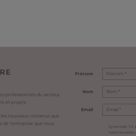
TRE
Prénom
Nom
s professionnels du secteur
s et projets.
Email
 les nouveaux contenus que
s de l’entreprise que nous
Dynamobel, S.A. 
notre newsletter