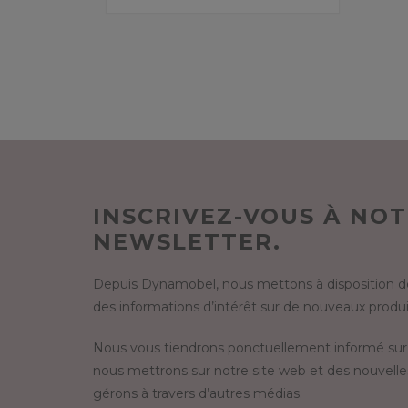
INSCRIVEZ-VOUS À NO
NEWSLETTER.
Depuis Dynamobel, nous mettons à disposition de
des informations d’intérêt sur de nouveaux produit
Nous vous tiendrons ponctuellement informé sur
nous mettrons sur notre site web et des nouvelle
gérons à travers d’autres médias.