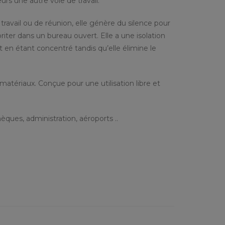
eurs une autre voie de travail.
ravail ou de réunion, elle génère du silence pour
briter dans un bureau ouvert. Elle a une isolation
 en étant concentré tandis qu’elle élimine le
tériaux. Conçue pour une utilisation libre et
ques, administration, aéroports ..