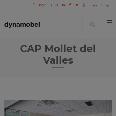
login
|
|
en
fr
es
CAP Mollet del
Valles