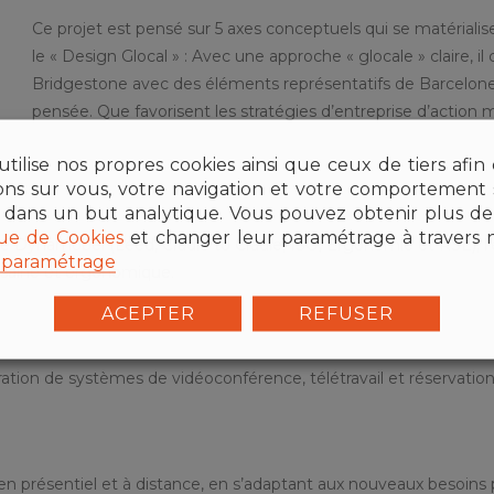
Ce projet est pensé sur 5 axes conceptuels qui se matérialis
le « Design Glocal » : Avec une approche « glocale » claire, il
Bridgestone avec des éléments représentatifs de Barcelone 
pensée. Que favorisent les stratégies d’entreprise d’action m
tilise nos propres cookies ainsi que ceux de tiers afin
ions sur vous, votre navigation et votre comportement s
 dans un but analytique. Vous pouvez obtenir plus de 
que de Cookies
et changer leur paramétrage à travers 
de
Dynamobel
(Leed, Cradle to Cradle, ISO, Ergonomie et RSE), 
paramétrage
 saine et ergonomique.
ACEPTER
REFUSER
ration de systèmes de vidéoconférence, télétravail et réservation 
 présentiel et à distance, en s’adaptant aux nouveaux besoins pro