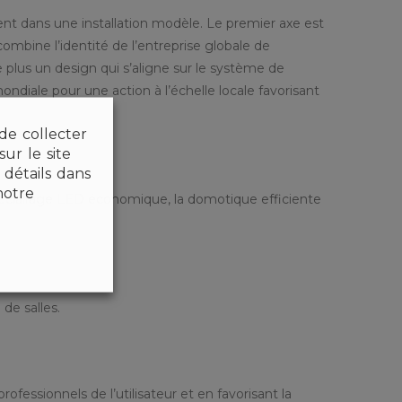
ent dans une installation modèle. Le premier axe est
 combine l’identité de l’entreprise globale de
plus un design qui s’aligne sur le système de
ondiale pour une action à l’échelle locale favorisant
 de collecter
ur le site
détails dans
notre
l’éclairage LED économique, la domotique efficiente
de salles.
fessionnels de l’utilisateur et en favorisant la