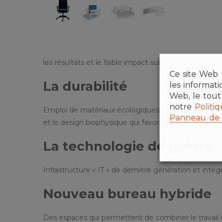
les résultats et le faible impact sur l’environnement.
Ce site Web u
La durabilité
les informat
Web, le tout
notre
Politi
Emploi de matériaux écologiques et de certificats 
Panneau de 
et le design biophysique qui favorise une ambiance
La technologie de pointe
Infrastructure « IT » de dernière génération et intég
Nouveau bureau hybride
Des espaces qui permettent de combiner le travail en