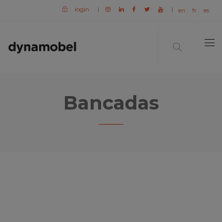
login
|
|
en
fr
es
Bancadas