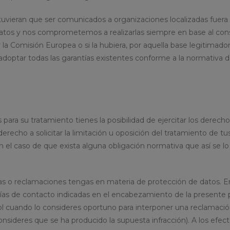
l tuvieran que ser comunicados a organizaciones localizadas fue
atos y nos comprometemos a realizarlas siempre en base al conse
la Comisión Europea o si la hubiera, por aquella base legitimado
doptar todas las garantías existentes conforme a la normativa de
ara su tratamiento tienes la posibilidad de ejercitar los derechos
recho a solicitar la limitación u oposición del tratamiento de t
el caso de que exista alguna obligación normativa que así se lo 
o reclamaciones tengas en materia de protección de datos. En e
s vías de contacto indicadas en el encabezamiento de la present
ol cuando lo consideres oportuno para interponer una reclamació
 consideres que se ha producido la supuesta infracción). A los e