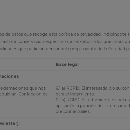
s de datos que recoge esta política de privacidad, indicándote 
azo de conservación específico de los datos, a los que habrá que
bilidades que pudieran derivar del cumplimiento de la finalidad p
Base legal
amaciones
 reclamaciones que nos
6.1.a) RGPD. El interesado dio su co
requieran. Confección de
para el tratamiento.
6.1.b) RGPD. El tratamiento es neces
aplicación a petición del interesado
precontractuales.
sletter):