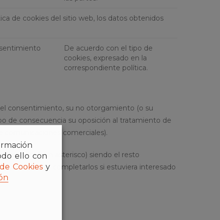
ítica de cookies del sitio web, los datos obtenidos
nsentimiento
De acuerdo con el tipo de
cookies, expresado en la
correspondiente política.
e el consentimiento, su no otorgamiento (o su
po de consecuencia su oposición al tratamiento de
 de comunicaciones comerciales).
formación
orios (con un asterisco) siendo el resto
odo ello con
 de Cookies
y
ncia, pudiendo completarlos si estuviera interesado
ón