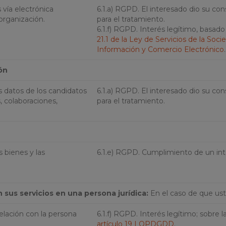
vía electrónica
6.1.a) RGPD. El interesado dio su co
organización.
para el tratamiento.
6.1.f) RGPD. Interés legítimo, basado
21.1 de la Ley de Servicios de la Soci
Información y Comercio Electrónico
.
ón
s datos de los candidatos
6.1.a) RGPD. El interesado dio su co
, colaboraciones,
para el tratamiento.
 bienes y las
6.1.e) RGPD. Cumplimiento de un int
sus servicios en una persona jurídica:
En el caso de que ust
relación con la persona
6.1.f) RGPD. Interés legítimo; sobre l
artículo 19 LOPDGDD
.