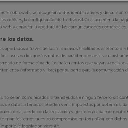
uestro sitio web, se recogerán datos identificativos y de contact
las cookies, la configuración de tu dispositivo al acceder a la p
a web y conocer la apertura de las comunicaciones comerciales.
re los datos.
tos aportados a través de los formularios habilitados al efecto o
n los casos en los que los datos de carácter personal suministrado
ormado de forma clara de los tratamientos que vayan a realizarse 
miento (informado y libre) por su parte para la comunicación d
atos no serán comunicados ni transferidos a ningún tercero sin c
as de datos a terceros pueden venir impuestas por determinada n
requiera de acuerdo con la legislación vigente en cada momento
o te manifestamos nuestro compromiso en formalizar con dichos te
impone le legislación vigente.