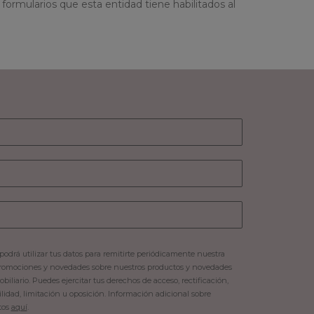
formularios que esta entidad tiene habilitados al
podrá utilizar tus datos para remitirte periódicamente nuestra
romociones y novedades sobre nuestros productos y novedades
iliario. Puedes ejercitar tus derechos de acceso, rectificación,
ilidad, limitación u oposición. Información adicional sobre
tos
aquí
.