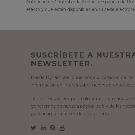
Autoridad de Control es la Agencia Española de Prote
efecto y que están disponibles en su sede electróni
SUSCRÍBETE A NUESTR
NEWSLETTER.
Desde Dynamobel ponemos a disposición de los p
información de interés sobre nuevos productos y
Te mantendremos puntualmente informado de lo
generemos en nuestra página web y de las notici
gestionamos a través de otros medios.