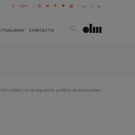
login
|
|
en
fr
es
CTUALIDAD
CONTACTO
formidad con la siguiente política de privacidad.