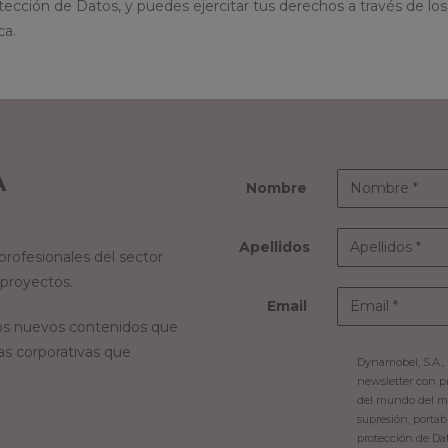
cción de Datos, y puedes ejercitar tus derechos a través de los 
ca.
A
Nombre
Apellidos
rofesionales del sector
 proyectos.
Email
s nuevos contenidos que
as corporativas que
Dynamobel, S.A., 
newsletter con p
del mundo del mob
supresión, portab
protección de Da