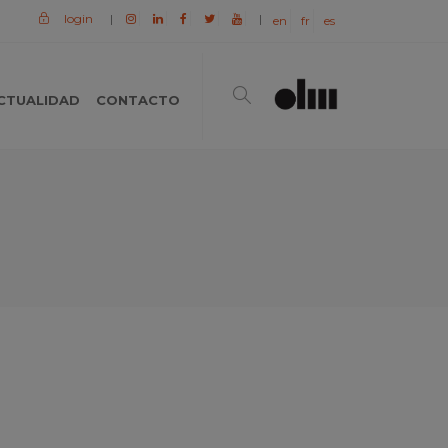
login
|
|
en
fr
es
CTUALIDAD
CONTACTO