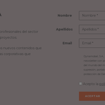
A
Nombre
Apellidos
rofesionales del sector
 proyectos.
Email
s nuevos contenidos que
as corporativas que
Dynamobel, S.A., 
newsletter con p
del mundo del mob
supresión, portab
protección de Da
Acepto la
pol