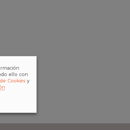
formación
odo ello con
 de Cookies
y
ón