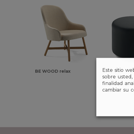
Este sitio we
BE WOOD relax
VIVA Puf
sobre usted,
finalidad an
cambiar su c