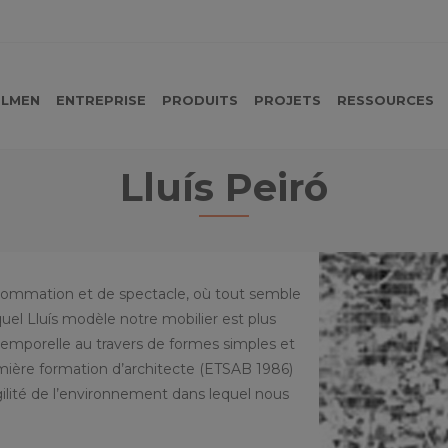
LMEN
ENTREPRISE
PRODUITS
PROJETS
RESSOURCES
Lluís Peiró
sommation et de spectacle, où tout semble
lequel Lluís modèle notre mobilier est plus
atemporelle au travers de formes simples et
mière formation d’architecte (ETSAB 1986)
agilité de l’environnement dans lequel nous