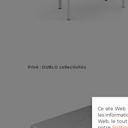
Privé : DUBLO collectivités
Ce site Web u
les informat
Web, le tout
notre
Politi