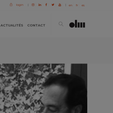
login
|
|
en
fr
es
ACTUALITÉS
CONTACT