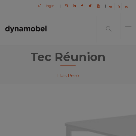
login
|
|
en
fr
es
Tec Réunion
Lluís Peiró