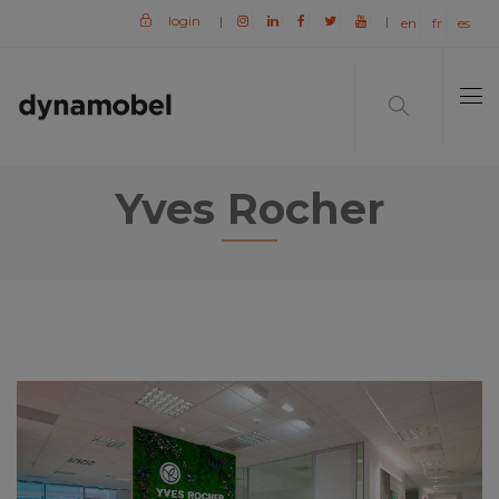
login
|
|
en
fr
es
Yves Rocher