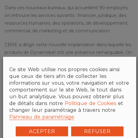
Dans ces nouveaux bureaux, qui accueillent 90 employés,
on retrouve les services suivants : financier, juridique, des
ressources humaines, des opérations, de développement,
commercial, de marketing et de communication.
CBRE a dirigé cette nouvelle implantation dans laquelle les
produits de Dynamobel ont une présence remarquable. On
peut y apprécier de vastes espaces de travail articulés grâce
au programme
Cell
et à la chaise
Slat16
à côté de pièces
Ce site Web utilise nos propres cookies ainsi
plus petites meublées avec le concept « bench » de
Clic
.
que ceux de tiers afin de collecter les
informations sur vous, votre navigation et votre
Les salles de réunion ont été équipées avec des tables
Tec
comportement sur le site Web, le tout dans
et des chaises
Slat4C
.
un but analytique. Vous pouvez obtenir plus
de détails dans notre
Politique de Cookies
et
Photo:
Javier Serrano Alix
changer leur paramétrage à travers notre
Panneau de paramétrage
Conception du projet:
CBRE Arquitectura.
ACEPTER
REFUSER