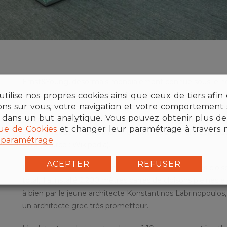
Ernst&Young, désormais mondialement connue sous le nom
services professionnels du monde entier, proposant notamm
tilise nos propres cookies ainsi que ceux de tiers afin
ions sur vous, votre navigation et votre comportement s
de comptabilité, des services de calculs et d’études actuar
 dans un but analytique. Vous pouvez obtenir plus de 
l’entreprise. EY fait partie de l’un des quatre grands, av
que de Cookies
et changer leur paramétrage à travers 
Selon la revue Forbes, à la fin de l’année 2013, elle est la
paramétrage
Unis (Source : Wikipedia).
ACEPTER
REFUSER
Dynamobel a mené à bien l’installation de toutes les clo
total, il a installé 2.200 mètres carrés de cloisons pleine
à bien par le jeune architecte Konstantinos Labrinopoulos,
un architecte grec très prometteur.