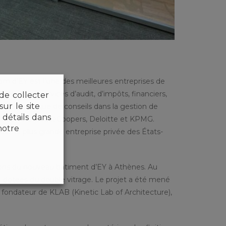
 d’EY est l’une des meilleures entreprises de
ent des services d’audit, d’impôts, financiers,
 de collecter
ur le site
ielles ainsi que de conseils dans la gestion de
détails dans
ec PricewaterhouseCoopers, Deloitte et KPMG.
notre
 dixième plus grande entreprise privée des États-
isons du nouveau bâtiment d’EY à Athènes. Au
s et dotées du double vitrage. Le projet a été mené
 fondateur de KLAB (Kinetic Lab of Architecture),