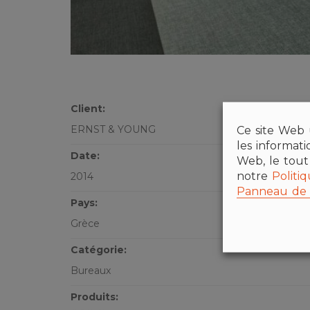
Client:
ERNST & YOUNG
Ce site Web u
les informat
Date:
Web, le tout
notre
Politi
2014
Panneau de 
Pays:
Grèce
Catégorie:
Bureaux
Produits: