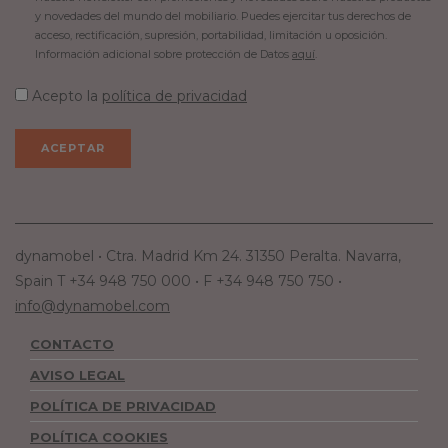
y novedades del mundo del mobiliario. Puedes ejercitar tus derechos de
acceso, rectificación, supresión, portabilidad, limitación u oposición.
Información adicional sobre protección de Datos
aquí
.
Acepto la
política de privacidad
dynamobel • Ctra. Madrid Km 24. 31350 Peralta. Navarra,
Spain T +34 948 750 000 • F +34 948 750 750 •
info@dynamobel.com
CONTACTO
AVISO LEGAL
POLÍTICA DE PRIVACIDAD
POLÍTICA COOKIES