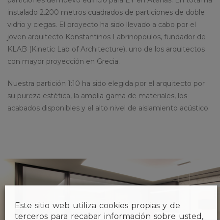
particiones del nuevo edificio para EY en Atenas. En total ha
instalado 2.200 metros cuadrados de particiones de doble
vidrio y ciegas. El proyecto ha sido llevado a cabo por el
joven arquitecto Konstantinos Labrinopoulos, fundador de
KLAB (Kinetic Lab of Architecture), uno de los arquitectos
con mayor proyección en Grecia.
Nuestra partición 1:10 ha sido elegida por el arquitecto por
su pureza estética, la amplia gama de materiales, los
acabados disponibles y el alto nivel de aislamiento acústico.
Este sitio web utiliza cookies propias y de
terceros para recabar información sobre usted,