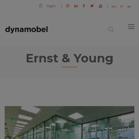
login
|
|
en
fr
es
Ernst & Young