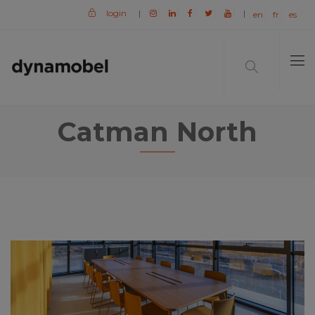
login
|
|
en
fr
es
Catman North