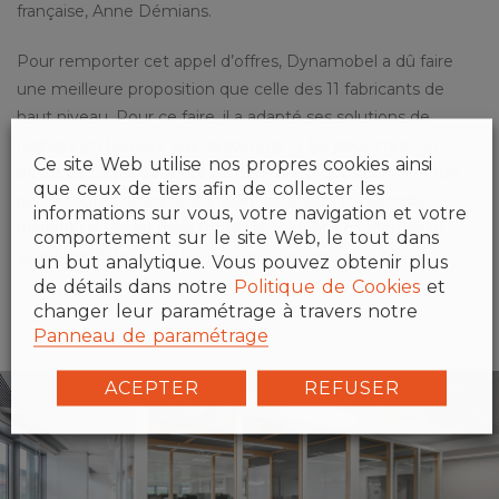
française, Anne Démians.
Pour remporter cet appel d’offres, Dynamobel a dû faire
une meilleure proposition que celle des 11 fabricants de
haut niveau. Pour ce faire, il a adapté ses solutions de
réglage en hauteur aux besoins de la SG pour créer un
Ce site Web utilise nos propres cookies ainsi
poste de travail qui a été la meilleure proposition retenue
que ceux de tiers afin de collecter les
parmi toutes celles faites. Avec ce projet, Dynamobel
informations sur vous, votre navigation et votre
devient un leader dans l’offre de solutions modernes et
comportement sur le site Web, le tout dans
avant-gardistes pour les nouveaux espaces de travail.
un but analytique. Vous pouvez obtenir plus
de détails dans notre
Politique de Cookies
et
changer leur paramétrage à travers notre
Panneau de paramétrage
ACEPTER
REFUSER