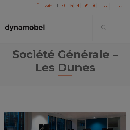
login
|
|
en
fr
es
Société Générale –
Les Dunes