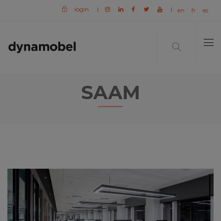
login
|
|
en
fr
es
SAAM