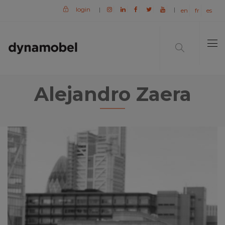
login
|
|
en
fr
es
Alejandro Zaera