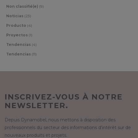
Non classifié(e)
(9)
Noticias
(23)
Producto
(4)
Proyectos
(1)
Tendencias
(4)
Tendencias
(11)
INSCRIVEZ-VOUS À NOTRE
NEWSLETTER.
Depuis Dynamobel, nous mettons à disposition des
professionnels du secteur des informations d’intérêt sur de
nouveaux produits et projets.