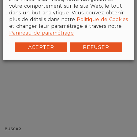
votre comportement sur le site Web, le tout
Montiel ne sont qu’une partie de la longue liste de
dans un but analytique. Vous pouvez obtenir
distributeurs avec lesquels nous travaillons à l’échelle
plus de détails dans notre
Politique de Cookies
nationale.
et changer leur paramétrage à travers notre
Panneau de paramétrage
VOIR PLUS
ACEPTER
REFUSER
BUSCAR