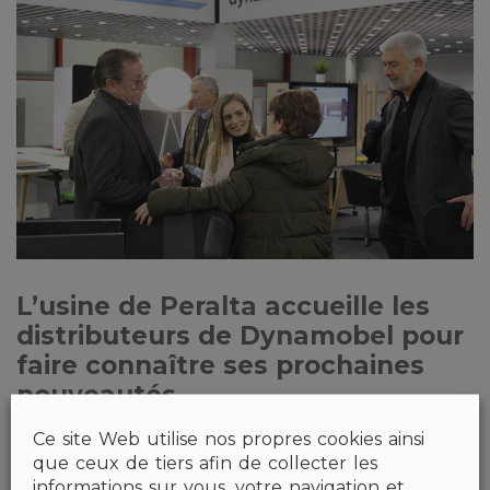
L’usine de Peralta accueille les
distributeurs de Dynamobel pour
faire connaître ses prochaines
nouveautés
15 MAR 2023
Ce site Web utilise nos propres cookies ainsi
que ceux de tiers afin de collecter les
informations sur vous, votre navigation et
Estilo, Vipun, Criterio, Ergomobil, Chavsa ou Muebles