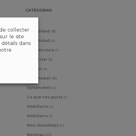
CATEGORIAS
 de collecter
Actualidad
(18)
ur le site
Actualidad
(4)
détails dans
notre
Arquitectura
(1)
Bienestar
(5)
Diseño
(4)
Dynamobel
(18)
Dynamobel
(4)
Lo que nos gusta
(1)
Mobiliario
(4)
Mobiliario
(1)
Non classifié(e)
(9)
Noticias
(23)