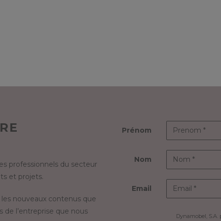
TRE
Prénom
Nom
s professionnels du secteur
s et projets.
Email
 les nouveaux contenus que
s de l’entreprise que nous
Dynamobel, S.A. 