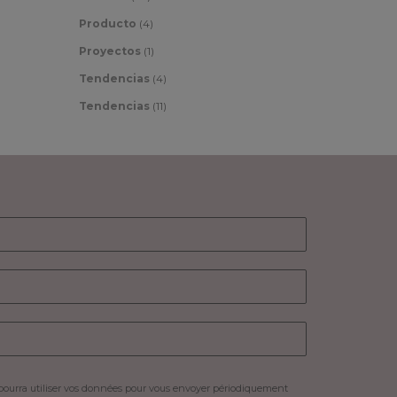
Producto
(4)
Proyectos
(1)
Tendencias
(4)
Tendencias
(11)
pourra utiliser vos données pour vous envoyer périodiquement