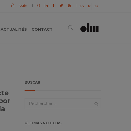
login
|
|
en
fr
es
ACTUALITÉS
CONTACT
BUSCAR
cte
por
ía
ÚLTIMAS NOTICIAS