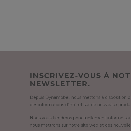
INSCRIVEZ-VOUS À NO
NEWSLETTER.
Depuis Dynamobel, nous mettons à disposition de
des informations d’intérêt sur de nouveaux produit
Nous vous tiendrons ponctuellement informé sur
nous mettrons sur notre site web et des nouvelle