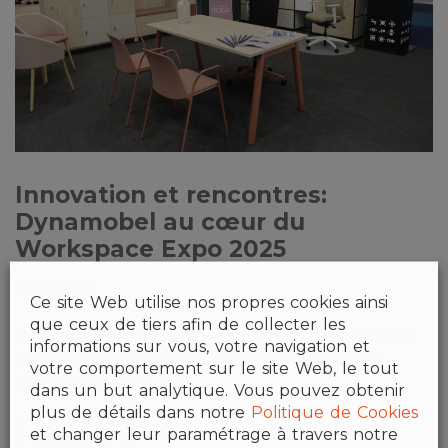
Innovation et rencontres:
Dynamobel au cœur du
Workspace Expo 2025
9 AVR 2025
Ce site Web utilise nos propres cookies ainsi
que ceux de tiers afin de collecter les
Du 25 au 27 mars 2025, Dynamobel s’est distingué lors de
informations sur vous, votre navigation et
sa troisième participation consécutive au prestigieux
votre comportement sur le site Web, le tout
Workspace Expo de Paris.
dans un but analytique. Vous pouvez obtenir
plus de détails dans notre
Politique de Cookies
et changer leur paramétrage à travers notre
VOIR PLUS