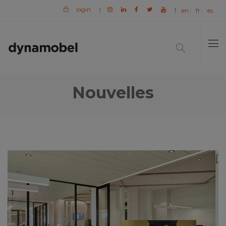
login
|
|
en
fr
es
Nouvelles