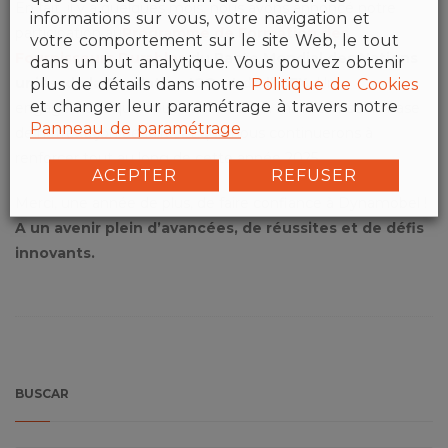
En fait, il y a quelques mois, nous avons annoncé notre
informations sur vous, votre navigation et
participation au
Programme de Formation des
votre comportement sur le site Web, le tout
Fournisseurs Durables
du Pacte Mondial des Nations
dans un but analytique. Vous pouvez obtenir
plus de détails dans notre
Politique de Cookies
unies, de la Fondation ICO et de l’ICEX.
Un
et changer leur paramétrage à travers notre
engagement que nous continuons à maintenir sur la base
Panneau de paramétrage
de notre façon de faire, et que nous continuerons à
renforcer tout au long de cette année 2025.
ACEPTER
REFUSER
Merci, une année de plus, de faire confiance à Dynamobel !
A un avenir plein d’avancées, de réussites et de défis
innovants.
BUSCAR