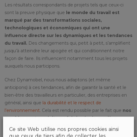
Les résultats correspondants de projets tels que ceux-ci
sont la preuve physique que
le monde du travail est
marqué par des transformations sociales,
technologiques et économiques qui ont une
influence directe sur les dynamiques et les tendances
du travail.
Des changements qui, petit à petit, s’amplifient
jusqu’à atteindre leur apogée et qui conditionnent notre
façon de faire. Ils influencent notamment tous les projets
auxquels nous participons.
Chez Dynamobel, nous nous adaptons (et même
anticipons) à ces tendances, afin de garantir la santé et le
bien-être des travailleurs en particulier, des entreprises en
général, ainsi que
la durabilité et le respect de
l’environnement.
Cela est rendu possible par le fait que
nos
meubles sont produits ou fabriqués de manière
durable et qu’ils sont réutilisables ou recyclables.
Ce site Web utilise nos propres cookies ainsi
que ceux de tiers afin de collecter les