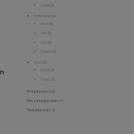
Cube
(1)
Mobiliario
(4)
Base
(1)
Cell
(1)
Clic
(1)
Dublo
(1)
Sillas
(2)
Slat16
(1)
en
Trazo
(1)
Proyectos
(26)
Sin categorizar
(7)
Tendencias
(5)