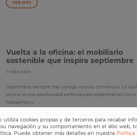
VER MÁS
Vuelta a la oficina: el mobiliario
sostenible que inspira septiembre
11 SEP 2025
Septiembre siempre trae consigo nuevos comienzos. La vuelt
oficina es una oportunidad perfecta para replantearnos cómo
trabajamos y,
VER MÁS
b utiliza cookies propias y de terceros para recabar in
 su navegación y su comportamiento en el sitio web, t
alítica. Puede obtener más detalles en nuestra
Política