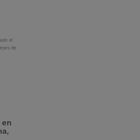
ado el
meses de
 en
na,