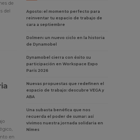
mes de
s del
Agosto: el momento perfecto para
reinventar tu espacio de trabajo de
cara a septiembre
Dolmen: un nuevo ciclo en la historia
de Dynamobel
Dynamobel cierra con éxito su
participación en Workspace Expo
París 2026
Nuevas propuestas que redefinen el
ria
espacio de trabajo: descubre VEGA y
ABA
Una subasta benéfica que nos
recuerda el poder de sumar: así
ajo
vivimos nuestra jornada solidaria en
égico,
Nîmes
ento en