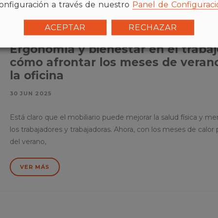
onfiguración a través de nuestro
Panel de Configuraci
ACEPTAR
RECHAZAR
Ergonomía y bienestar en el trabaj
cómo afrontar los meses de veran
la oficina
30 JUN 2025
Está claro que el mobiliario puede mejorar la salud física y me
los trabajadores y trabajadoras. Ahora, con los meses de calor 
del verano,
VER MÁS