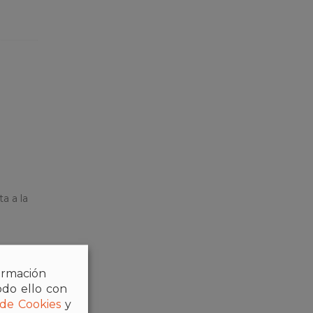
a a la
formación
odo ello con
 de Cookies
y