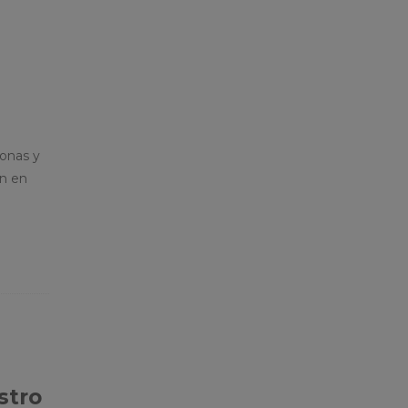
onas y
n en
stro