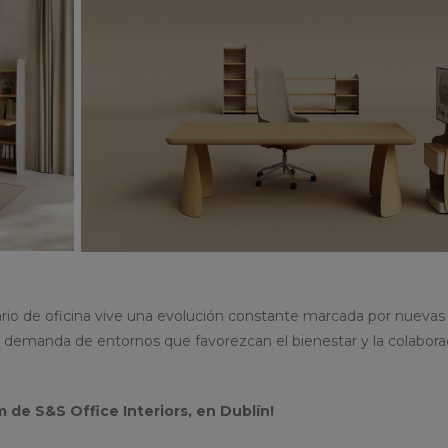
rio de oficina vive una evolución constante marcada por nuevas
te demanda de entornos que favorezcan el bienestar y la colabora
 de S&S Office Interiors, en Dublín!