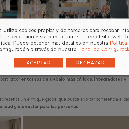
b utiliza cookies propias y de terceros para recabar in
 su navegación y su comportamiento en el sitio web, t
alítica. Puede obtener más detalles en nuestra
Política
onfiguración a través de nuestro
Panel de Configuraci
2bcom.e
ACEPTAR
RECHAZAR
 estructuras prehistóricas, la colección se apoya en una gramática
 para crear
entornos de trabajo más cálidos, integradores y
presenta un enfoque global que busca aportar coherencia al di
alidad y bienestar para las personas.