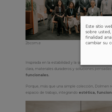
Este sitio we
sobre usted,
finalidad an
cambiar su c
2bcom.e
Inspirada en la estabilidad y la simplicidad de sus
clara, materiales duraderos y soluciones pensadas
funcionales.
Porque, más que una simple colección, Dolmen re
espacio de trabajo, integrando
estética, funcion