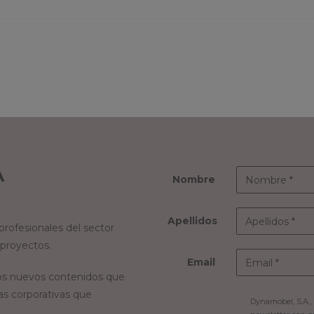
A
Nombre
Apellidos
rofesionales del sector
 proyectos.
Email
s nuevos contenidos que
as corporativas que
Dynamobel, S.A., 