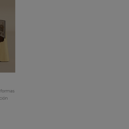
 formas
ción