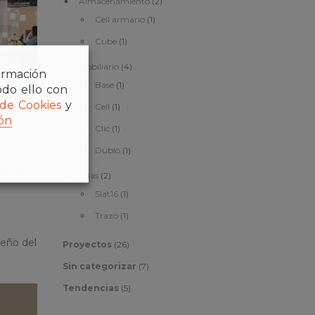
Almacenamiento
(2)
Cell armario
(1)
Cube
(1)
Mobiliario
(4)
formación
Base
(1)
odo ello con
 de Cookies
y
Cell
(1)
ón
Clic
(1)
Dublo
(1)
 formal
Sillas
(2)
Slat16
(1)
Trazo
(1)
seño del
Proyectos
(26)
Sin categorizar
(7)
Tendencias
(5)