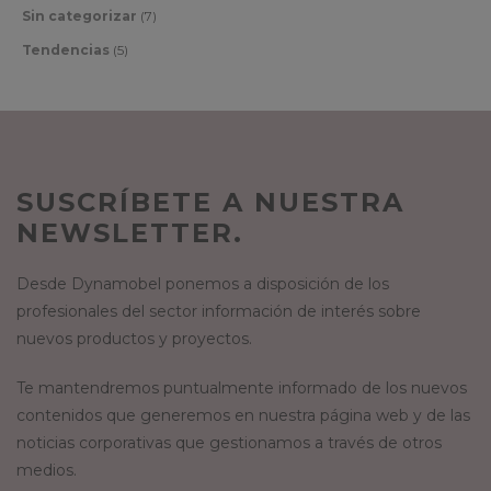
Sin categorizar
(7)
Tendencias
(5)
SUSCRÍBETE A NUESTRA
NEWSLETTER.
Desde Dynamobel ponemos a disposición de los
profesionales del sector información de interés sobre
nuevos productos y proyectos.
Te mantendremos puntualmente informado de los nuevos
contenidos que generemos en nuestra página web y de las
noticias corporativas que gestionamos a través de otros
medios.