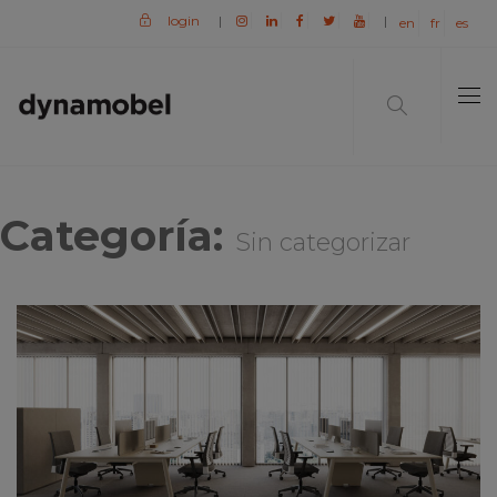
login
|
|
en
fr
es
Categoría:
Sin categorizar