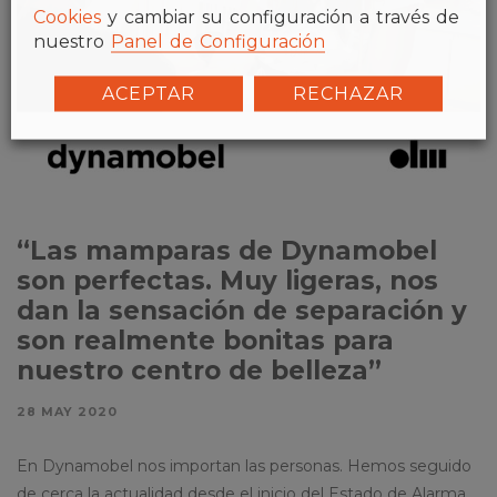
Cookies
y cambiar su configuración a través de
nuestro
Panel de Configuración
ACEPTAR
RECHAZAR
“Las mamparas de Dynamobel
son perfectas. Muy ligeras, nos
dan la sensación de separación y
son realmente bonitas para
nuestro centro de belleza”
28 MAY 2020
En Dynamobel nos importan las personas. Hemos seguido
de cerca la actualidad desde el inicio del Estado de Alarma