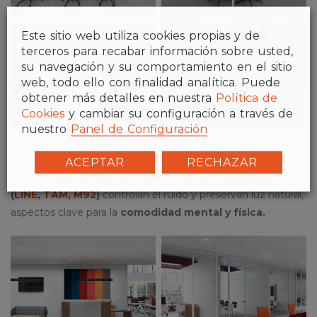
Este sitio web utiliza cookies propias y de
terceros para recabar información sobre usted,
su navegación y su comportamiento en el sitio
web, todo ello con finalidad analítica. Puede
obtener más detalles en nuestra
Política de
Cookies
y cambiar su configuración a través de
nuestro
Panel de Configuración
ACEPTAR
RECHAZAR
Además,
los paneles
ACOUSTIC
junto a mamparas
(
LINE
,
TAM
,
M92
)
controlan el ruido y preservan luz natural,
aspectos clave para la
comodidad mental y física.