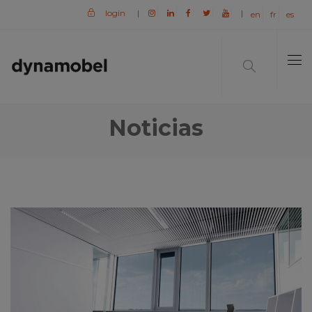
login
|
|
en
fr
es
Noticias