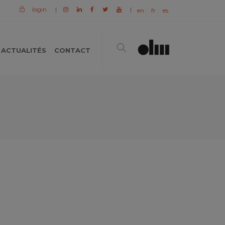
login
|
|
en
fr
es
ACTUALITÉS
CONTACT