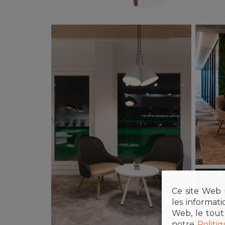
Ce site Web u
les informat
Web, le tout
notre
Politi