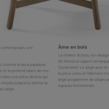
Âme en bois
us contemporain, une
La chaleur du bois, son desig
Be Wood un aspect remarquabl
l, comme le doux paradoxe
Dynamobel. Le siège avec le d
t et le profond talent de nos
la pièce icône et l’élément m
s mains une pièce de bois qui
large programme de sièges qui
t choyée jusqu’à lui donner la
espaces fonctionnels.
au siège.