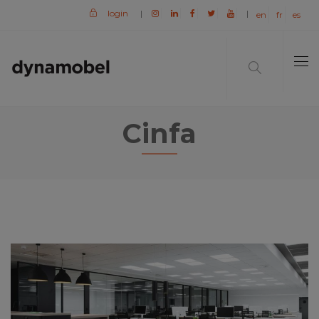
login
|
|
en
fr
es
Cinfa