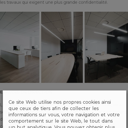
les travaux qui exigent une plus grande confidentialité.
ESPACES DE DIRECTION
Ce site Web utilise nos propres cookies ainsi
Les postes de direction font partie de l’espace de travail, sans
que ceux de tiers afin de collecter les
séparations, pour intégrer les dirigeants à leur équipe en évitant
informations sur vous, votre navigation et votre
de créer des barrières physiques qui empêchent la
comportement sur le site Web, le tout dans
communication et en facilitant la proximité du flux
un but analytique. Vous pouvez obtenir plus