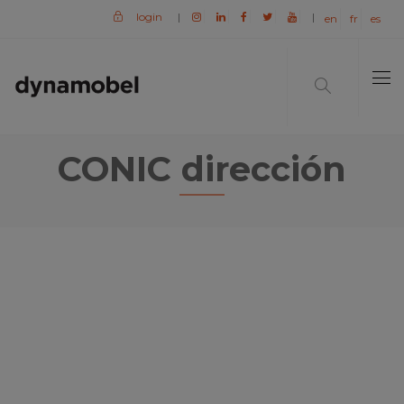
login
|
|
en
fr
es
CONIC dirección