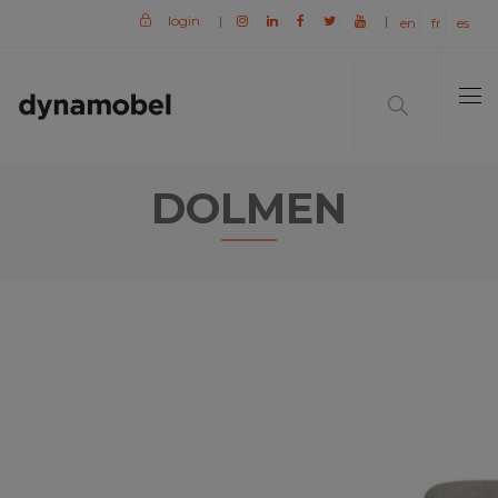
login
|
|
en
fr
es
DOLMEN