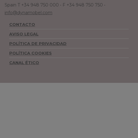
Spain T +34 948 750 000 • F +34 948 750 750 •
info@dynamobel.com
CONTACTO
AVISO LEGAL
POLÍTICA DE PRIVACIDAD
POLÍTICA COOKIES
CANAL ÉTICO