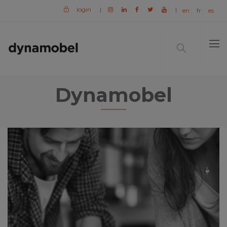
login
|
|
en
fr
es
Dynamobel