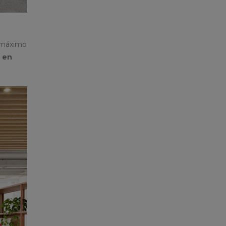
l máximo
o en