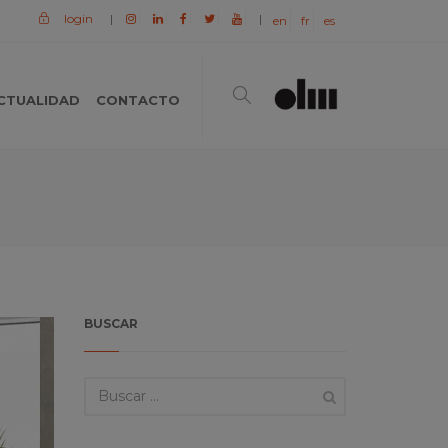
login
|
|
en
fr
es
CTUALIDAD
CONTACTO
BUSCAR