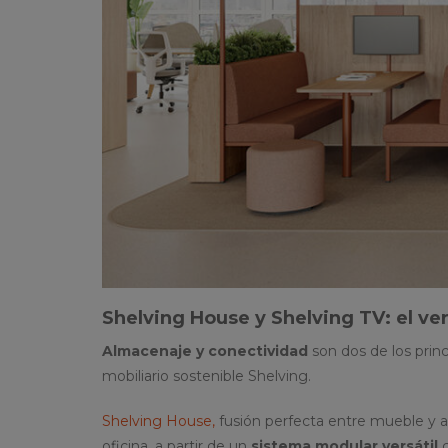
Shelving House y Shelving TV: el ve
Almacenaje y conectividad
son dos de los princ
mobiliario sostenible Shelving.
Shelving House,
fusión perfecta entre mueble y ar
oficina, a partir de un
sistema modular versátil
c