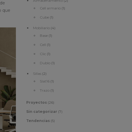
Almacenamiento
(2)
 de
Cell armario
(1)
po que
Cube
(1)
Mobiliario
(4)
Base
(1)
Cell
(1)
Clic
(1)
Dublo
(1)
Sillas
(2)
Slat16
(1)
Trazo
(1)
Proyectos
(26)
Sin categorizar
(7)
Tendencias
(5)