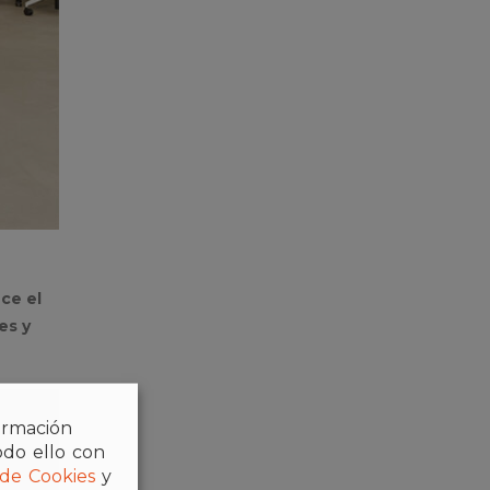
ce el
es y
formación
odo ello con
 de Cookies
y