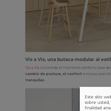
Vis a Vis, una butaca modular al esti
Vis a Vis
nos brinda el momento perfecto para deci
cambio de postura, el confort
e incluso permi
tranquilas.
Este sitio we
sobre usted,
finalidad an