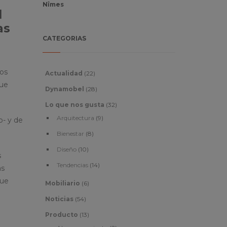
Nîmes
l
as
CATEGORIAS
mos
Actualidad
(22)
que
Dynamobel
(28)
Lo que nos gusta
(32)
Arquitectura
(9)
o- y de
Bienestar
(8)
Diseño
(10)
s
Tendencias
(14)
as
que
Mobiliario
(6)
Noticias
(54)
Producto
(13)