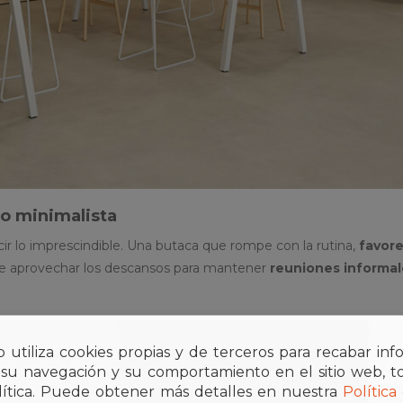
lo minimalista
r lo imprescindible. Una butaca que rompe con la rutina,
favore
te aprovechar los descansos para mantener
reuniones informal
b utiliza cookies propias y de terceros para recabar in
 su navegación y su comportamiento en el sitio web, t
alítica. Puede obtener más detalles en nuestra
Política