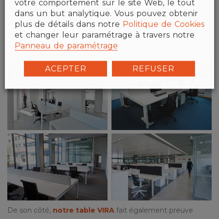
votre comportement sur le site Web, le tout
design atemporel qui renforce sa fonctionnalité n’importe
dans un but analytique. Vous pouvez obtenir
où, en même temps qu’elle permet sa disposition en
plus de détails dans notre
Politique de Cookies
et changer leur paramétrage à travers notre
différentes modalités, telles que le regroupement linéaire
Panneau de paramétrage
ou la position de tables en vis-à-vis.
ACEPTER
REFUSER
De son côté,
notre table VIRA
fait également preuve