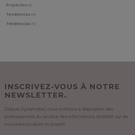
Proyectos
(1)
Tendencias
(4)
Tendencias
(11)
INSCRIVEZ-VOUS À NOTRE
NEWSLETTER.
Depuis Dynamobel, nous mettons à disposition des
professionnels du secteur des informations d’intérêt sur de
nouveaux produits et projets.