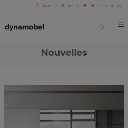
login
|
|
en
fr
es
Nouvelles