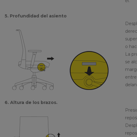
él.
5. Profundidad del asiento
Despl
derec
super
o haci
La pr
se al
marge
entre 
delan
6. Altura de los brazos.
Presi
repos
Despl
repos