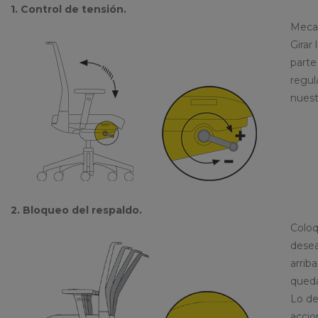
1. Control de tensión.
Mecan
Girar 
parte
regul
nuest
2. Bloqueo del respaldo.
Coloq
desea
arriba
queda
Lo de
accio