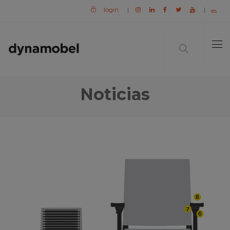
login
|
|
es
Noticias