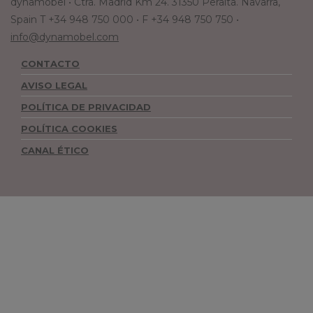
dynamobel • Ctra. Madrid Km 24. 31350 Peralta. Navarra,
Spain T +34 948 750 000 • F +34 948 750 750 •
info@dynamobel.com
CONTACTO
AVISO LEGAL
POLÍTICA DE PRIVACIDAD
POLÍTICA COOKIES
CANAL ÉTICO