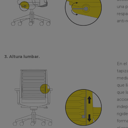
una p
respa
anti-
3. Altura lumbar.
En el
tapiz
media
que l
que l
accio
indep
rigid
forma
el re