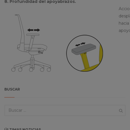
8. Profundidad del apoyabrazos.
Accio
despl
hacia
apoyo
BUSCAR
ÚLTIMAS NOTICIAS