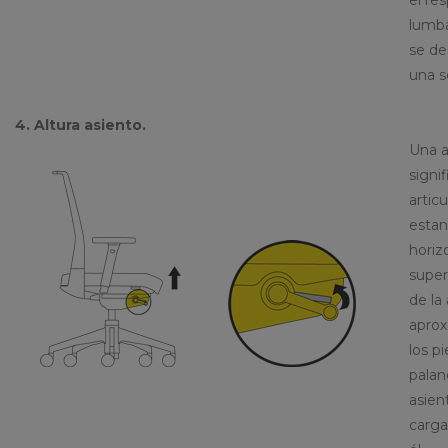
lumba
se de
una s
4. Altura asiento.
Una a
signi
artic
estan
horiz
super
de la 
aprox
los pi
palan
asien
carga